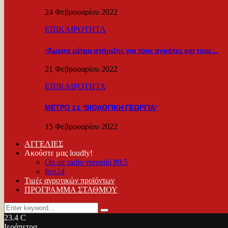
24 Φεβρουαρίου 2022
ΕΠΙΚΑΙΡΟΤΗΤΑ
«Άμεσα μέτρα στήριξης για τους αγρότες και τους…
21 Φεβρουαρίου 2022
ΕΠΙΚΑΙΡΟΤΗΤΑ
ΜΕΤΡΟ 11 ‘ΒΙΟΛΟΓΙΚΗ ΓΕΩΡΓΙΑ’
15 Φεβρουαρίου 2022
ΑΓΓΕΛΙΕΣ
Ακούστε μας loudly!
On air radio vereniki 89.5
live24
Τιμές αγροτικών προϊόντων
ΠΡΟΓΡΑΜΜΑ ΣΤΑΘΜΟΥ
Search
Search
for:
23.4
C
Ιεράπετρα