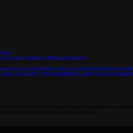
πετρα!
γός Αγροτικής Ανάπτυξης Μαργαρίτης Σχοινάς
λάχιστον 164 νεκροί, ψάχνουν πάνω από 21.000 αγνοούμενους (pics&v
ΡΑΣ ΜΕ 33% ΣΤΟΥΣ ΥΨΗΛΟΒΑΘΜΟΥΣ ΤΩΝ ΠΑΝΕΛΛΑΔΙΚΩ
του 1995 και έχει αποκτήσει μεγάλο αριθμό ακροατών από το νομό Λ
ία όσο και στην σωστή ενημέρωση των ακροατών.