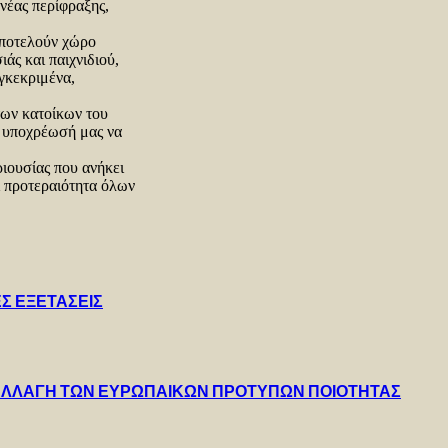
νέας περίφραξης,
αποτελούν χώρο
άς και παιχνιδιού,
γκεκριμένα,
των κατοίκων του
αι υποχρέωσή μας να
ριουσίας που ανήκει
αι προτεραιότητα όλων
Σ ΕΞΕΤΑΣΕΙΣ
Η ΑΛΛΑΓΗ ΤΩΝ ΕΥΡΩΠΑΙΚΩΝ ΠΡΟΤΥΠΩΝ ΠΟΙΟΤΗΤΑΣ