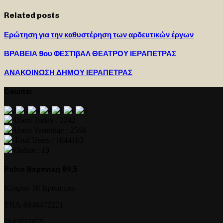
Related posts
Ερώτηση για την καθυστέρηση των αρδευτικών έργων
ΒΡΑΒΕΙΑ 9ου ΦΕΣΤΙβΑΛ ΘΕΑΤΡΟΥ ΙΕΡΑΠΕΤΡΑΣ
ΑΝΑΚΟΙΝΩΣΗ ΔΗΜΟΥ ΙΕΡΑΠΕΤΡΑΣ
Counter
Users Today : 2242
Users Yesterday : 2568
Total Users : 1044103
Online : 19
Ραδιο Βερενικη 89,5
Κύπρου 10 Ιεράπετρα
ΤΗΛ-6946472221
2842023855