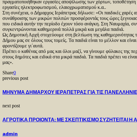
πραγματοποιήθηκαν εργασίες αποψίλωσης των χόρτων, τοποθέτηση 
εργασίες ηλεκτροφωτισμού, ελαιοχρωματισμού κ.α..
Στη συνέχεια, ο Δήμαρχος Ιεράπετρας δήλωσε: «Οι παιδικές χαρές 
συνάθροισης των μικρών πολιτών προσφέροντάς τους ώρες ξεγνοιασι
που ειδικά αυτήν την περίοδο έχουν τόσο ανάγκη. Στη Ναυμαχία, συ
συγκεντρώνονται καθημερινά πολλά μικρά και μεγάλα παιδιά.
Ως Δημοτική Αρχή στοχεύουμε στη βελτίωση της καθημερινότητας 
Δήμου μας σε όλους τους τομείς. Τα παιδιά είναι το μέλλον και είν
φροντίζουμε γι΄αυτά.
Πρέπει ο καθένας από μας και όλοι μαζί, να γίνουμε φύλακες της πε
στους δημότες και ειδικά στα μικρά παιδιά. Τα παιδιά πρέπει να είν
μας».
Share
0
previous post
ΜΗΝΥΜΑ ΔΗΜΑΡΧΟΥ ΙΕΡΑΠΕΤΡΑΣ ΓΙΑ ΤΙΣ ΠΑΝΕΛΛΗΝΙΕ
next post
ΑΓΡΟΤΙΚΑ ΠΡΟΙΟΝΤΑ: ΜΕ ΣΚΕΠΤΙΚΙΣΜΟ ΣΥΖΗΤΕΙΤΑΙ 
admin