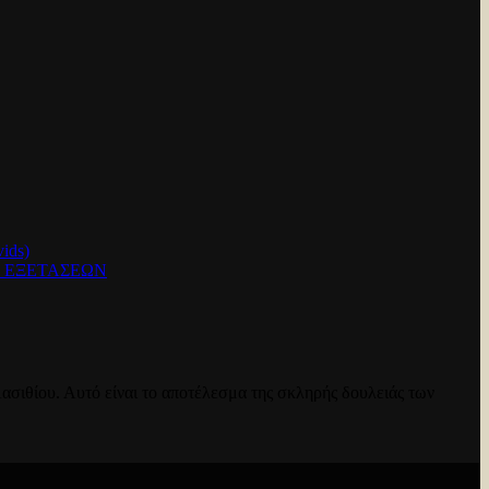
ids)
Ν ΕΞΕΤΑΣΕΩΝ
ασιθίου. Αυτό είναι το αποτέλεσμα της σκληρής δουλειάς των