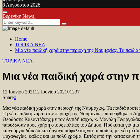
8 Αυγούστου 2026
Facebook
Twitter
Youtube
Primary
Βερενίκη News!
Menu
Search
Search
for:
Home
TOPIKA NEA
Μια νέα παιδική χαρά στην περιοχή της Ναυμαχίας. Τα παιδιά
TOPIKA NEA
Μια νέα παιδική χαρά στην 
12 Ιουνίου 2021
12 Ιουνίου 2021
0
1237
Share
0
Μια νέα παιδική χαρά στην περιοχή της Ναυμαχίας. Τα παιδιά προτε
Τη νέα παιδική χαρά στην περιοχή της Ναυμαχίας επισκέφθηκε ο Δήμ
Θεοδόσης Καλαντζάκης με τον Αντιδήμαρχο, κ. Μανόλη Γεωργαλάκη
παρέδωσαν προς χρήση στους πολίτες του Δήμου. Πρόκειται για μια 
καινούργια δάπεδα και όργανα ασφαλείας για τα παιδιά, με νέα μέσα
ψυχαγωγίας, καθώς και με πολύ χρώμα. Εκτός από την κατασκευή τη