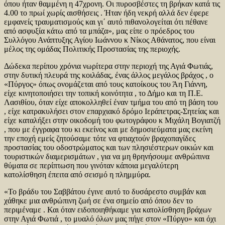
όπου ήταν θαμμένη η 47χρονη. Οι πυροσβέστες τη βρήκαν κατά τις
4.00 το πρωί χωρίς αισθήσεις . Ήταν ήδη νεκρή αλλά δεν έφερε
εμφανείς τραυματισμούς και γι΄ αυτό πιθανολογείται ότι πέθανε
από ασφυξία κάτω από τα μπάζα», μας είπε ο πρόεδρος του
Συλλόγου Ανάπτυξης Αγίου Ιωάννου κ Νίκος Αθάνατος, που είναι
μέλος της ομάδας Πολιτικής Προστασίας της περιοχής.
Δώδεκα περίπου χρόνια νωρίτερα στην περιοχή της Αγιά Φωτιάς,
στην δυτική πλευρά της κοιλάδας, ένας άλλος μεγάλος βράχος , ο
«Πύργος» όπως ονομάζεται από τους κατοίκους του Άη Γιάννη,
είχε κινητοποιήσει την τοπική κοινότητα , το Δήμο και τη Π.Ε.
Λασιθίου, όταν είχε αποκολληθεί έναν τμήμα του από τη βάση του
, είχε κατρακυλήσει στον επαρχιακό δρόμο Ιεράπετρας-Σητείας και
είχε καταλήξει στην οικοδομή του φωτογράφου κ Μιχάλη Βογιατζή
, που με έγγραφα του κι εκείνος και με δημοσιεύματα μας εκείνη
την εποχή εμείς ζητούσαμε τότε να φτιαχτούν βραχοπαγίδες
προστασίας του οδοστρώματος και των πλησιέστερων οικιών και
τουριστικών διαμερισμάτων , για να μη θρηνήσουμε ανθρώπινα
θύματα σε περίπτωση που γινόταν κάποια μεγαλύτερη
κατολίσθηση έπειτα από σεισμό η πλημμύρα.
«Το βράδυ του Σαββάτου έγινε αυτό το δυσάρεστο συμβάν και
χάθηκε μια ανθρώπινη ζωή σε ένα σημείο από όπου δεν το
περιμέναμε . Και όταν ειδοποιηθήκαμε για κατολίσθηση βράχων
στην Αγιά Φωτιά , το μυαλό όλων μας πήγε στον «Πύργο» και όχι