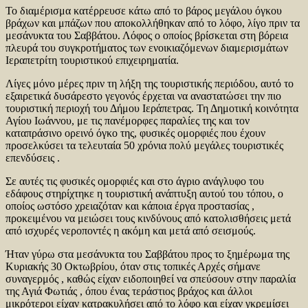
Το διαμέρισμα κατέρρευσε κάτω από το βάρος μεγάλου όγκου
βράχων και μπάζων που αποκολλήθηκαν από το λόφο, λίγο πριν τα
μεσάνυκτα του Σαββάτου. Λόφος ο
οποίος βρίσκεται στη βόρεια
πλευρά του συγκροτήματος των ενοικιαζόμενων διαμερισμάτων
Ιεραπετρίτη τουριστικού επιχειρηματία.
Λίγες μόνο μέρες πριν τη λήξη της τουριστικής περιόδου, αυτό το
εξαιρετικά δυσάρεστο γεγονός έρχεται να αναστατώσει την πιο
τουριστική περιοχή του Δήμου Ιεράπετρας. Τη Δημοτική κοινότητα
Αγίου Ιωάννου, με τις πανέμορφες παραλίες της και τον
καταπράσινο ορεινό όγκο της, φυσικές ομορφιές που έχουν
προσελκύσει τα τελευταία 50 χρόνια πολύ μεγάλες τουριστικές
επενδύσεις .
Σε αυτές τις φυσικές ομορφιές και στο άγριο ανάγλυφο του
εδάφους στηρίχτηκε η τουριστική ανάπτυξη αυτού του τόπου, ο
οποίος ωστόσο χρειαζόταν και κάποια έργα προστασίας ,
προκειμένου να μειώσει τους κινδύνους από κατολισθήσεις μετά
από ισχυρές νεροποντές η ακόμη και μετά από σεισμούς.
Ήταν γύρω στα μεσάνυκτα του Σαββάτου προς το ξημέρωμα της
Κυριακής 30 Οκτωβρίου, όταν στις τοπικές Αρχές σήμανε
συναγερμός , καθώς είχαν ειδοποιηθεί να σπεύσουν στην παραλία
της Αγιά Φωτιάς , όπου ένας τεράστιος βράχος και άλλοι
μικρότεροι είχαν κατρακυλήσει από το λόφο και είχαν γκρεμίσει