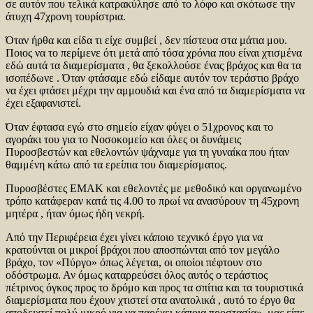
σε αυτόν που τελικά κατρακύλησε από το λόφο και σκότωσε την
άτυχη 47χρονη τουρίστρια.
Όταν ήρθα και είδα τι είχε συμβεί , δεν πίστευα στα μάτια μου.
Ποιος να το περίμενε ότι μετά από τόσα χρόνια που είναι χτισμένα
εδώ αυτά τα διαμερίσματα , θα ξεκολλούσε ένας βράχος και θα τα
ισοπέδωνε . Όταν φτάσαμε εδώ είδαμε αυτόν τον τεράστιο βράχο
να έχει φτάσει μέχρι την αμμουδιά και ένα από τα διαμερίσματα να
έχει εξαφανιστεί.
Όταν έφτασα εγώ στο σημείο είχαν φύγει ο 51χρονος και το
αγοράκι του για το Νοσοκομείο και όλες οι δυνάμεις
Πυροσβεστών και εθελοντών ψάχναμε για τη γυναίκα που ήταν
θαμμένη κάτω από τα ερείπια του διαμερίσματος.
Πυροσβέστες ΕΜΑΚ και εθελοντές με μεθοδικό και οργανωμένο
τρόπο κατάφεραν κατά τις 4.00 το πρωί να ανασύρουν τη 45χρονη
μητέρα , ήταν όμως ήδη νεκρή.
Από την Περιφέρεια έχει γίνει κάποιο τεχνικό έργο για να
κρατούνται οι μικροί βράχοι που αποσπώνται από τον μεγάλο
βράχο, τον «Πύργο» όπως λέγεται, οι οποίοι πέφτουν στο
οδόστρωμα. Αν όμως καταρρεύσει όλος αυτός ο τεράστιος
πέτρινος όγκος προς το δρόμο και προς τα σπίτια και τα τουριστικά
διαμερίσματα που έχουν χτιστεί στα ανατολικά , αυτό το έργο θα
αποδειχτεί πολύ μικρό για να παρέχει κάποια προστασία», μας είπε