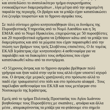
και ισοπεδώσει το ανατολικότερο τμήμα συγκροτήματος
ενοικιαζόμενων διαμερισμάτων , λίγα μέτρα από την φημισμένη
παραλία της περιοχής. Οι βράχοι και τα μπάζα είχαν καταπλακώσει
ένα ζευγάρι τουριστών και το 9χρονο αγοράκι τους.
Σε πολύ σύντομο χρόνο κινητοποιήθηκαν όλες οι δυνάμεις της
Πυροσβεστικής Υπηρεσίας από το Νομό Λασιθίου και η 3η
ΕΜΑΚ από το Νομό Ηρακλείου, επιχειρώντας με 50 πυροσβέστες
και 20 πυροσβεστικά οχήματα να ξεθάψουν κάτω από τα μπάζα του
διαμερίσματος και από τα χώματα που είχαν παρασυρθεί από την
πτώση των βράχων τους τρείς Σλοβένους επισκέπτες. Ο δε τομέας
ΕΚΑΒ Ιεράπετρας είχε κινητοποιήσει 4 ασθενοφόρα για να
παραλάβει και να διακομίσει τους ανθρώπους που είχαν
καταπλακωθεί κάτω από τα συντρίμμια.
«Ο 51χρονος άντρας και το 9χρονο αγοράκι βρέθηκαν πολύ
γρήγορα και ήταν καλά στην υγεία τους αλλά είχαν υποστεί ισχυρό
σοκ. Ο άντρας είχε μερικές γρατζουνιές στο πρόσωπο αλλά το
παιδί είχε τραυματιστεί στο πόδι και στο πρόσωπο αλαφρά . Τους
παρέλαβαν ασθενοφόρα του ΕΚΑΒ και τους μετέφεραν στο
Νοσοκομείο της Ιεράπετρας.
Εμείς από το τμήμα Πολιτικής Προστασίας του Αγίου Ιωάννου
βοηθούσαμε τους Πυροσβέστες με σκαπάνες , φτυάρια και άλλα
μέσα , απομακρύνοντας τα μπάζα για να φτάσουμε στο σημείο