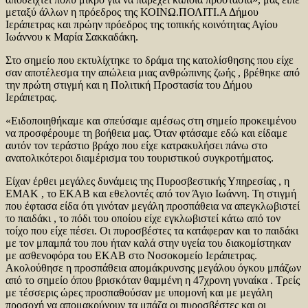
μεταξύ άλλων η πρόεδρος της ΚΟΙΝΩ.ΠΟΛΙΤΙ.Α Δήμου
Ιεράπετρας και πρώην πρόεδρος της τοπικής κοινότητας Αγίου
Ιωάννου κ Μαρία Σακκαδάκη.
Στο σημείο που εκτυλίχτηκε το δράμα της κατολίσθησης που είχε
σαν αποτέλεσμα την απώλεια μιας ανθρώπινης ζωής , βρέθηκε από
την πρώτη στιγμή και η Πολιτική Προστασία του Δήμου
Ιεράπετρας.
«Ειδοποιηθήκαμε και σπεύσαμε αμέσως στη σημείο προκειμένου
να προσφέρουμε τη βοήθεια μας. Όταν φτάσαμε εδώ και είδαμε
αυτόν τον τεράστιο βράχο που είχε κατρακυλήσει πάνω στο
ανατολικότεροι διαμέρισμα του τουριστικού συγκροτήματος.
Είχαν έρθει μεγάλες δυνάμεις της Πυροσβεστικής Υπηρεσίας , η
ΕΜΑΚ , το ΕΚΑΒ και εθελοντές από τον Άγιο Ιωάννη. Τη στιγμή
που έφτασα είδα ότι γινόταν μεγάλη προσπάθεια να απεγκλωβιστεί
το παιδάκι , το πόδι του οποίου είχε εγκλωβιστεί κάτω από τον
τοίχο που είχε πέσει. Οι πυροσβέστες τα κατάφεραν και το παιδάκι
με τον μπαμπά του που ήταν καλά στην υγεία του διακομίστηκαν
με ασθενοφόρα του ΕΚΑΒ στο Νοσοκομείο Ιεράπετρας.
Ακολούθησε η προσπάθεια απομάκρυνσης μεγάλου όγκου μπάζων
από το σημείο όπου βρισκόταν θαμμένη η 47χρονη γυναίκα . Τρείς
με τέσσερις ώρες προσπαθούσαν με υπομονή και με μεγάλη
προσοχή να απομακρύνουν τα μπάζα οι πυροσβέστες και οι