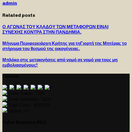
admin
Related posts
Ο ΑΓΩΝΑΣ ΤΟΥ ΚΛΑΔΟΥ ΤΩΝ ΜΕΤΑΦΟΡΩΝ ΕΙΝΑΙ
ΣΥΝΕΧΗΣ ΚΟΝΤΡΑ ΣΤΗΝ ΠΑΝΔΗΜΙΑ.
Μήνυμα Περιφερειάρχη Κρήτης για τηΓιορτή της Μητέρας το
στήριγμα του θεσμού της οικογένειας.
Μπλόκο στις μετακινήσεις από νομό σε νομό για τους μη
εμβολιασμένους!
Counter
Users Today : 2399
Users Yesterday : 2430
Total Users : 1039159
Online : 13
Ραδιο Βερενικη 89,5