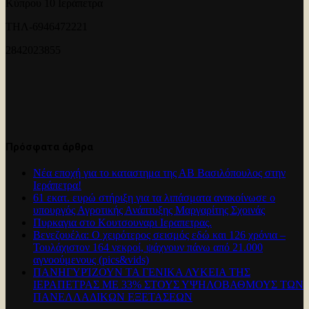
Κύπρου 10 Ιεράπετρα
ΤΗΛ-6946472221
2842023855
Πρόσφατα άρθρα
Νέα εποχή για το καταστημα της ΑΒ Βασιλόπουλος στην
Ιεράπετρα!
61 εκατ. ευρώ στήριξη για τα λιπάσματα ανακοίνωσε ο
υπουργός Αγροτικής Ανάπτυξης Μαργαρίτης Σχοινάς
Πυρκαγια στο Κουτσουναρι Ιεραπετρας.
Βενεζουέλα: Ο χειρότερος σεισμός εδώ και 126 χρόνια –
Τουλάχιστον 164 νεκροί, ψάχνουν πάνω από 21.000
αγνοούμενους (pics&vids)
ΠΑΝΗΓΥΡΊΖΟΥΝ ΤΑ ΓΕΝΙΚΑ ΛΥΚΕΙΑ ΤΗΣ
ΙΕΡΑΠΕΤΡΑΣ ΜΕ 33% ΣΤΟΥΣ ΥΨΗΛΟΒΑΘΜΟΥΣ ΤΩΝ
ΠΑΝΕΛΛΑΔΙΚΩΝ ΕΞΕΤΑΣΕΩΝ