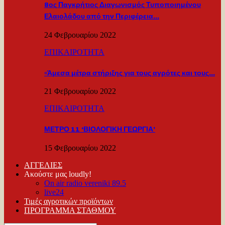
8ος Παγκρήτιος Διαγωνισμός Τυποποιημένου
Ελαιολάδου από την Περιφέρεια…
24 Φεβρουαρίου 2022
ΕΠΙΚΑΙΡΟΤΗΤΑ
«Άμεσα μέτρα στήριξης για τους αγρότες και τους…
21 Φεβρουαρίου 2022
ΕΠΙΚΑΙΡΟΤΗΤΑ
ΜΕΤΡΟ 11 ‘ΒΙΟΛΟΓΙΚΗ ΓΕΩΡΓΙΑ’
15 Φεβρουαρίου 2022
ΑΓΓΕΛΙΕΣ
Ακούστε μας loudly!
On air radio vereniki 89.5
live24
Τιμές αγροτικών προϊόντων
ΠΡΟΓΡΑΜΜΑ ΣΤΑΘΜΟΥ