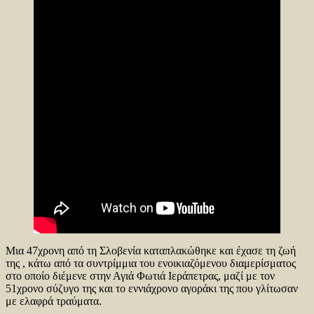
Μια 47χρονη από τη Σλοβενία καταπλακώθηκε και έχασε τη ζωή
της , κάτω από τα συντρίμμια του ενοικιαζόμενου διαμερίσματος
στο οποίο διέμενε στην Αγιά Φωτιά Ιεράπετρας, μαζί με τον
51χρονο σύζυγο της και το εννιάχρονο αγοράκι της που γλίτωσαν
με ελαφρά τραύματα.