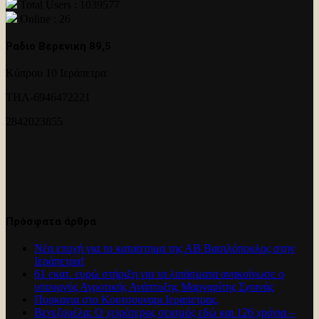
Total Users : 1039577
Online : 26
Ραδιο Βερενικη 89,5
Κύπρου 10 Ιεράπετρα
ΤΗΛ-6946472221
2842023855
Πρόσφατα άρθρα
Νέα εποχή για το καταστημα της ΑΒ Βασιλόπουλος στην
Ιεράπετρα!
61 εκατ. ευρώ στήριξη για τα λιπάσματα ανακοίνωσε ο
υπουργός Αγροτικής Ανάπτυξης Μαργαρίτης Σχοινάς
Πυρκαγια στο Κουτσουναρι Ιεραπετρας.
Βενεζουέλα: Ο χειρότερος σεισμός εδώ και 126 χρόνια –