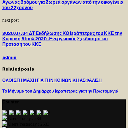
Αγώνας δρόμου για δωρεά οργάνων από την οικογένεια
του 22χρονου
next post
2020.07.04 ΔΤ Εκδήλωσης ΚΟ Ιεράπετρας του ΚΚΕ την
Κυριακή 5 Ιουλ 2020 -Ενεργειακός Σχεδιασμό και
Πρόταση του ΚΚΕ
admin
Related posts
ΟΛΟΙ ΣΤΗ ΜΑΧΗ ΓΙΑ ΤΗΝ ΚΟΙΝΩΝΙΚΗ ΑΣΦΑΛΙΣΗ
Το Μήνυμα του Δημάρχου Ιεράπετρας για την Πρωτομαγιά
Counter
Users Today : 284
Users Yesterday : 2533