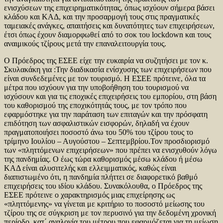
ενισχύσεων της επιχειρηματικότητας, όπως ισχύουν σήμερα βάσει
κλάδου και ΚΑΔ, και την προσαρμογή τους στις πραγματικές
ταμειακές ανάγκες, απαιτήσεις και δυνατότητες των επιχειρήσεων,
έτσι όπως έχουν διαμορφωθεί από το σοκ του lockdown και τους
αναιμικούς τζίρους μετά την επαναλειτουργία τους.
Ο Πρόεδρος της ΕΣΕΕ είχε την ευκαιρία να συζητήσει με τον κ.
Σκυλακάκη για :Την διαδικασία ενίσχυσης των επιχειρήσεων που
είναι συνδεδεμένες με τον τουρισμό. Η ΕΣΕΕ πρότεινε, όλα τα
μέτρα που ισχύουν για την υποβοήθηση του τουρισμού να
ισχύσουν και για τις εποχικές επιχειρήσεις του εμπορίου, στη βάση
του καθορισμού της εποχικότητάς τους, με τον τρόπο που
εφαρμόστηκε για την παράταση των επιταγών και την πρόσφατη
επιδότηση των ασφαλιστικών εισφορών, δηλαδή να έχουν
πραγματοποιήσει ποσοστό άνω του 50% του τζίρου τους το
τρίμηνο Ιουλίου – Αυγούστου – Σεπτεμβρίου.Τον προσδιορισμό
των «πληττόμενων επιχειρήσεων» που πρέπει να ενισχυθούν λόγω
της πανδημίας. Ο έως τώρα καθορισμός μέσω κλάδου ή μέσω
ΚΑΔ είναι αλυσιτελής και ελλειμματικός, καθώς είναι
διαπιστωμένο ότι, η πανδημία πλήττει σε διαφορετικό βαθμό
επιχειρήσεις του ιδίου κλάδου. Συνακόλουθα, ο Πρόεδρος της
ΕΣΕΕ πρότεινε ο χαρακτηρισμός μιας επιχείρησης ως
«πληττόμενης» να γίνεται με κριτήριο το ποσοστό μείωσης του
τζίρου της σε σύγκριση με τον περυσινό για την δεδομένη χρονική
περίοδο, κατ΄ αναλογία του μέτρου που εφαρμόζεται για τη μείωση