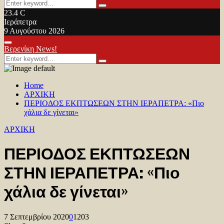
Search
Search
for:
23.4
C
Ιεράπετρα
9 Αυγούστου 2026
Facebook
Twitter
Youtube
Primary
Βερενίκη News!
Menu
Search
Search
for:
Home
ΑΡΧΙΚΗ
ΠΕΡΙΟΔΟΣ ΕΚΠΤΩΣΕΩΝ ΣΤΗΝ ΙΕΡΑΠΕΤΡΑ: «Πιο
χάλια δε γίνεται»
ΑΡΧΙΚΗ
ΠΕΡΙΟΔΟΣ ΕΚΠΤΩΣΕΩΝ
ΣΤΗΝ ΙΕΡΑΠΕΤΡΑ: «Πιο
χάλια δε γίνεται»
7 Σεπτεμβρίου 2020
0
1203