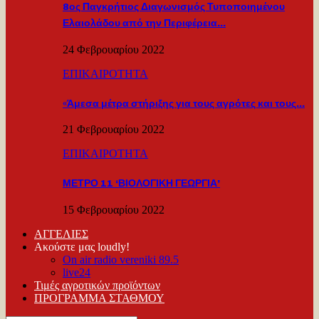
8ος Παγκρήτιος Διαγωνισμός Τυποποιημένου
Ελαιολάδου από την Περιφέρεια…
24 Φεβρουαρίου 2022
ΕΠΙΚΑΙΡΟΤΗΤΑ
«Άμεσα μέτρα στήριξης για τους αγρότες και τους…
21 Φεβρουαρίου 2022
ΕΠΙΚΑΙΡΟΤΗΤΑ
ΜΕΤΡΟ 11 ‘ΒΙΟΛΟΓΙΚΗ ΓΕΩΡΓΙΑ’
15 Φεβρουαρίου 2022
ΑΓΓΕΛΙΕΣ
Ακούστε μας loudly!
On air radio vereniki 89.5
live24
Τιμές αγροτικών προϊόντων
ΠΡΟΓΡΑΜΜΑ ΣΤΑΘΜΟΥ