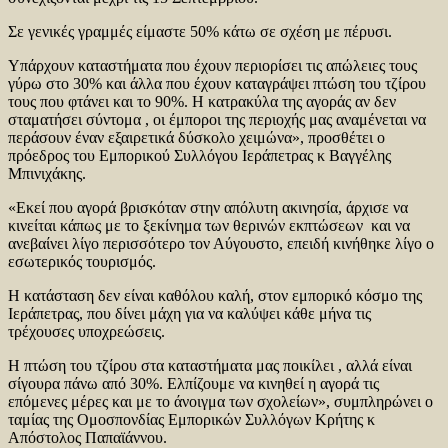
Σε γενικές γραμμές είμαστε 50% κάτω σε σχέση με πέρυσι.
Υπάρχουν καταστήματα που έχουν περιορίσει τις απώλειες τους
γύρω στο 30% και άλλα που έχουν καταγράψει πτώση του τζίρου
τους που φτάνει και το 90%. Η κατρακύλα της αγοράς αν δεν
σταματήσει σύντομα , οι έμποροι της περιοχής μας αναμένεται να
περάσουν έναν εξαιρετικά δύσκολο χειμώνα», προσθέτει ο
πρόεδρος του Εμπορικού Συλλόγου Ιεράπετρας κ Βαγγέλης
Μπινιχάκης.
«Εκεί που αγορά βρισκόταν στην απόλυτη ακινησία, άρχισε να
κινείται κάπως με το ξεκίνημα των θερινών εκπτώσεων και να
ανεβαίνει λίγο περισσότερο τον Αύγουστο, επειδή κινήθηκε λίγο ο
εσωτερικός τουρισμός.
Η κατάσταση δεν είναι καθόλου καλή, στον εμπορικό κόσμο της
Ιεράπετρας, που δίνει μάχη για να καλύψει κάθε μήνα τις
τρέχουσες υποχρεώσεις.
Η πτώση του τζίρου στα καταστήματα μας ποικίλει , αλλά είναι
σίγουρα πάνω από 30%. Ελπίζουμε να κινηθεί η αγορά τις
επόμενες μέρες και με το άνοιγμα των σχολείων», συμπληρώνει ο
ταμίας της Ομοσπονδίας Εμπορικών Συλλόγων Κρήτης κ
Απόστολος Παπαϊάννου.