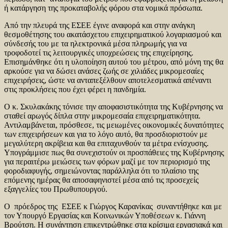
ή κατάργηση της προκαταβολής φόρου στα νομικά πρόσωπα.
Από την πλευρά της ΕΣΕΕ έγινε αναφορά και στην ανάγκη
θεσμοθέτησης του ακατάσχετου επιχειρηματικού λογαριασμού και
σύνδεσής του με τα ηλεκτρονικά μέσα πληρωμής για να
τροφοδοτεί τις λειτουργικές υποχρεώσεις της επιχείρησης.
Επισημάνθηκε ότι η υλοποίηση αυτού του μέτρου, από μόνη της θα
αρκούσε για να δώσει ανάσες ζωής σε χιλιάδες μικρομεσαίες
επιχειρήσεις, ώστε να ανταπεξέλθουν αποτελεσματικά απέναντι
στις προκλήσεις που έχει φέρει η πανδημία.
Ο κ. Σκυλακάκης τόνισε την αποφασιστικότητα της Κυβέρνησης να
σταθεί αρωγός δίπλα στην μικρομεσαία επιχειρηματικότητα.
Αντιλαμβάνεται, πρόσθεσε, τις μειωμένες οικονομικές δυνατότητες
των επιχειρήσεων και για το λόγο αυτό, θα προσδιοριστούν με
μεγαλύτερη ακρίβεια και θα επιταχυνθούν τα μέτρα ενίσχυσης.
Υπογράμμισε πως θα συνεχιστούν οι προσπάθειες της Κυβέρνησης
για περαιτέρω μειώσεις των φόρων μαζί με τον περιορισμό της
φοροδιαφυγής, σημειώνοντας παράλληλα ότι το πλαίσιο της
επόμενης ημέρας θα αποσαφηνιστεί μέσα από τις προσεχείς
εξαγγελίες του Πρωθυπουργού.
Ο πρόεδρος της ΕΣΕΕ κ Γιώργος Καρανίκας συναντήθηκε και με
τον Υπουργό Εργασίας και Κοινωνικών Υποθέσεων κ. Γιάννη
Βρούτση. Η συνάντηση επικεντρώθηκε στα κρίσιμα εργασιακά και