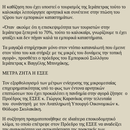
Η καθίζηση που έχει υποστεί ο τουρισμός της Ιεράπετρας τούτο το
καλοκαίρι λειτούργησε αρνητικά και συνέτεινε στην πτώση του
τζίρου των εμπορικών καταστημάτων.
«Όταν ακούμε ότι η επισκεψιμότητα των τουριστών στην
Ιεράπετρα ξεπερνά το 70%, τούτο το καλοκαίρι, γνωρίζουμε τι έχει
φταίξει και δεν πήγαν καλά τα εμπορικά καταστήματα.
Τα μαγαζιά στηρίχτηκαν μόνο στον ντόπιο καταναλωτή που έμεινε
στον τόπο του και στήριξε με τις μικρές του δυνάμεις την τοπική
αγορά», προσθέτει ο πρόεδρος του Εμπορικού Συλλόγου
Ιεράπετρας κ Βαγγέλης Μπινιχάκης.
ΜΕΤΡΑ ΖΗΤΑ Η ΕΣΕΕ
Τον εξορθολογισμό των μέτρων ενίσχυσης της μικρομεσαίας
επιχειρηματικότητας υπό το φως των έντονα αρνητικών
επιπτώσεων που έχει προκαλέσει η πανδημία στην αγορά ζήτησε ο
Προέδρος της ΕΣΕΕ κ. Γιώργος Καρανίκας στην τελευταία
του συνάντησή με τον Αναπληρωτή Υπουργό Οικονομικών κ.
Θόδωρο Σκυλακάκη.
Η συζήτηση πραγματοποιήθηκε σε ιδιαίτερα εποικοδομητικό
κλίμα, το οποίο επέτρεψε στον Πρόεδρο της ΕΣΕΕ να αναδείξει
την αναγκαιότητα για αντικατάσταση της πρακτικής των