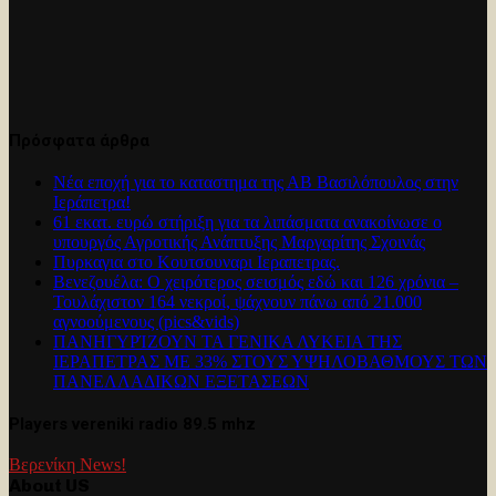
Πρόσφατα άρθρα
Νέα εποχή για το καταστημα της ΑΒ Βασιλόπουλος στην
Ιεράπετρα!
61 εκατ. ευρώ στήριξη για τα λιπάσματα ανακοίνωσε ο
υπουργός Αγροτικής Ανάπτυξης Μαργαρίτης Σχοινάς
Πυρκαγια στο Κουτσουναρι Ιεραπετρας.
Βενεζουέλα: Ο χειρότερος σεισμός εδώ και 126 χρόνια –
Τουλάχιστον 164 νεκροί, ψάχνουν πάνω από 21.000
αγνοούμενους (pics&vids)
ΠΑΝΗΓΥΡΊΖΟΥΝ ΤΑ ΓΕΝΙΚΑ ΛΥΚΕΙΑ ΤΗΣ
ΙΕΡΑΠΕΤΡΑΣ ΜΕ 33% ΣΤΟΥΣ ΥΨΗΛΟΒΑΘΜΟΥΣ ΤΩΝ
ΠΑΝΕΛΛΑΔΙΚΩΝ ΕΞΕΤΑΣΕΩΝ
Players vereniki radio 89.5 mhz
Βερενίκη News!
About US