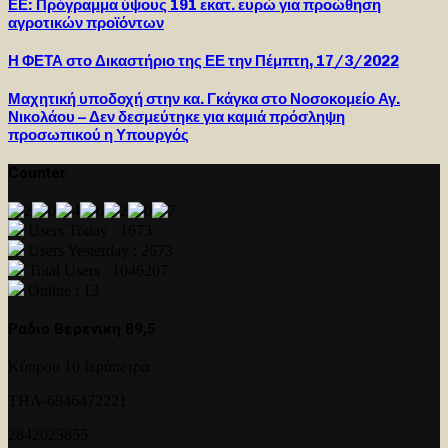
ΕΕ: Πρόγραμμα ύψους 191 εκατ. ευρώ για προώθηση
αγροτικών προϊόντων
Η ΦΕΤΑ στο Δικαστήριο της ΕΕ την Πέμπτη, 17/3/2022
Μαχητική υποδοχή στην κα. Γκάγκα στο Νοσοκομείο Αγ.
Νικολάου – Δεν δεσμεύτηκε για καμιά πρόσληψη
προσωπικού η Υπουργός
Counter
Users Today : 1673
Users Yesterday : 2673
Total Users : 1046207
Online : 13
Ραδιο Βερενικη 89,5
Κύπρου 10 Ιεράπετρα
ΤΗΛ-6946472221
2842023855