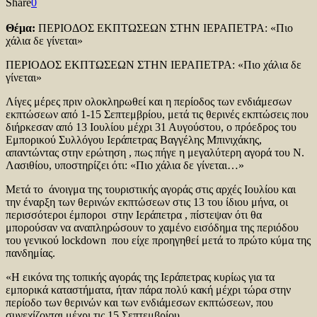
Share
0
Θέμα:
ΠΕΡΙΟΔΟΣ ΕΚΠΤΩΣΕΩΝ ΣΤΗΝ ΙΕΡΑΠΕΤΡΑ: «Πιο
χάλια δε γίνεται»
ΠΕΡΙΟΔΟΣ ΕΚΠΤΩΣΕΩΝ ΣΤΗΝ ΙΕΡΑΠΕΤΡΑ: «Πιο χάλια δε
γίνεται»
Λίγες μέρες πριν ολοκληρωθεί και η περίοδος των ενδιάμεσων
εκπτώσεων από 1-15 Σεπτεμβρίου, μετά τις θερινές εκπτώσεις που
διήρκεσαν από 13 Ιουλίου μέχρι 31 Αυγούστου, ο πρόεδρος του
Εμπορικού Συλλόγου Ιεράπετρας Βαγγέλης Μπινιχάκης,
απαντώντας στην ερώτηση , πως πήγε η μεγαλύτερη αγορά του Ν.
Λασιθίου, υποστηρίζει ότι: «Πιο χάλια δε γίνεται…»
Μετά το άνοιγμα της τουριστικής αγοράς στις αρχές Ιουλίου και
την έναρξη των θερινών εκπτώσεων στις 13 του ίδιου μήνα, οι
περισσότεροι έμποροι στην Ιεράπετρα , πίστεψαν ότι θα
μπορούσαν να αναπληρώσουν το χαμένο εισόδημα της περιόδου
του γενικού lock
down
που είχε προηγηθεί μετά το πρώτο κύμα της
πανδημίας.
«Η εικόνα της τοπικής αγοράς της Ιεράπετρας κυρίως για τα
εμπορικά καταστήματα, ήταν πάρα πολύ κακή μέχρι τώρα στην
περίοδο των θερινών και των ενδιάμεσων εκπτώσεων, που
συνεχίζονται μέχρι τις 15 Σεπτεμβρίου.