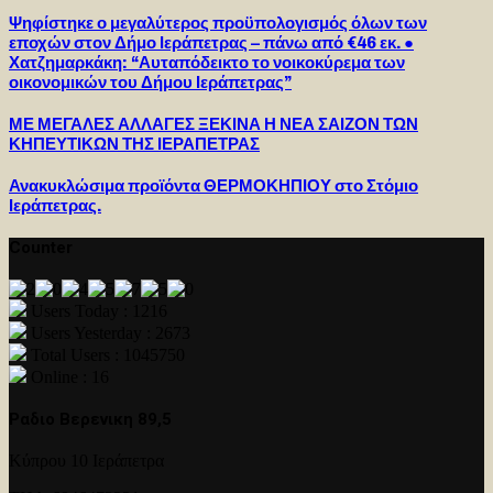
Ψηφίστηκε ο μεγαλύτερος προϋπολογισμός όλων των
εποχών στον Δήμο Ιεράπετρας – πάνω από €46 εκ. ●
Χατζημαρκάκη: “Αυταπόδεικτο το νοικοκύρεμα των
οικονομικών του Δήμου Ιεράπετρας”
ΜΕ ΜΕΓΑΛΕΣ ΑΛΛΑΓΕΣ ΞΕΚΙΝΑ Η ΝΕΑ ΣΑΙΖΟΝ ΤΩΝ
ΚΗΠΕΥΤΙΚΩΝ ΤΗΣ ΙΕΡΑΠΕΤΡΑΣ
Ανακυκλώσιμα προϊόντα ΘΕΡΜΟΚΗΠΙΟΥ στο Στόμιο
Ιεράπετρας.
Counter
Users Today : 1216
Users Yesterday : 2673
Total Users : 1045750
Online : 16
Ραδιο Βερενικη 89,5
Κύπρου 10 Ιεράπετρα