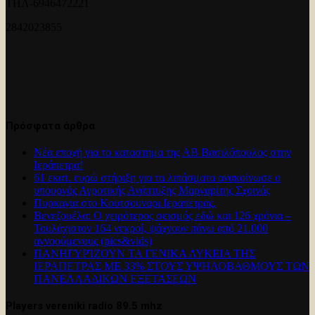
ΤΗΛ-6946472221
2842023855
Πρόσφατα άρθρα
Νέα εποχή για το καταστημα της ΑΒ Βασιλόπουλος στην
Ιεράπετρα!
61 εκατ. ευρώ στήριξη για τα λιπάσματα ανακοίνωσε ο
υπουργός Αγροτικής Ανάπτυξης Μαργαρίτης Σχοινάς
Πυρκαγια στο Κουτσουναρι Ιεραπετρας.
Βενεζουέλα: Ο χειρότερος σεισμός εδώ και 126 χρόνια –
Τουλάχιστον 164 νεκροί, ψάχνουν πάνω από 21.000
αγνοούμενους (pics&vids)
ΠΑΝΗΓΥΡΊΖΟΥΝ ΤΑ ΓΕΝΙΚΑ ΛΥΚΕΙΑ ΤΗΣ
ΙΕΡΑΠΕΤΡΑΣ ΜΕ 33% ΣΤΟΥΣ ΥΨΗΛΟΒΑΘΜΟΥΣ ΤΩΝ
ΠΑΝΕΛΛΑΔΙΚΩΝ ΕΞΕΤΑΣΕΩΝ
Players vereniki radio 89.5 mhz