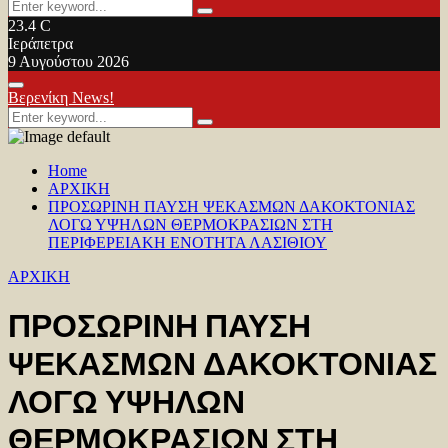
Search
Search
for:
23.4
C
Ιεράπετρα
9 Αυγούστου 2026
Facebook
Twitter
Youtube
Primary
Βερενίκη News!
Menu
Search
Search
for:
Home
ΑΡΧΙΚΗ
ΠΡΟΣΩΡΙΝΗ ΠΑΥΣΗ ΨΕΚΑΣΜΩΝ ΔΑΚΟΚΤΟΝΙΑΣ
ΛΟΓΩ ΥΨΗΛΩΝ ΘΕΡΜΟΚΡΑΣΙΩΝ ΣΤΗ
ΠΕΡΙΦΕΡΕΙΑΚΗ ΕΝΟΤΗΤΑ ΛΑΣΙΘΙΟΥ
ΑΡΧΙΚΗ
ΠΡΟΣΩΡΙΝΗ ΠΑΥΣΗ
ΨΕΚΑΣΜΩΝ ΔΑΚΟΚΤΟΝΙΑΣ
ΛΟΓΩ ΥΨΗΛΩΝ
ΘΕΡΜΟΚΡΑΣΙΩΝ ΣΤΗ