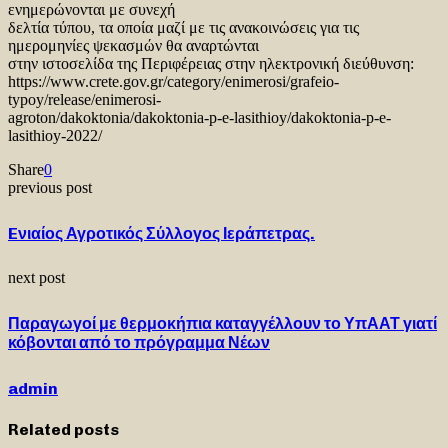
ενημερώνονται με συνεχή
δελτία τύπου, τα οποία μαζί με τις ανακοινώσεις για τις
ημερομηνίες ψεκασμών θα αναρτώνται
στην ιστοσελίδα της Περιφέρειας στην ηλεκτρονική διεύθυνση:
https://www.crete.gov.gr/category/enimerosi/grafeio-
typoy/release/enimerosi-
agroton/dakoktonia/dakoktonia-p-e-lasithioy/dakoktonia-p-e-
lasithioy-2022/
Share
0
previous post
Eνιαίος Αγροτικός Σύλλογος Ιεράπετρας.
next post
Παραγωγοί με θερμοκήπια καταγγέλλουν το ΥπΑΑΤ γιατί
κόβονται από το πρόγραμμα Νέων
admin
Related posts