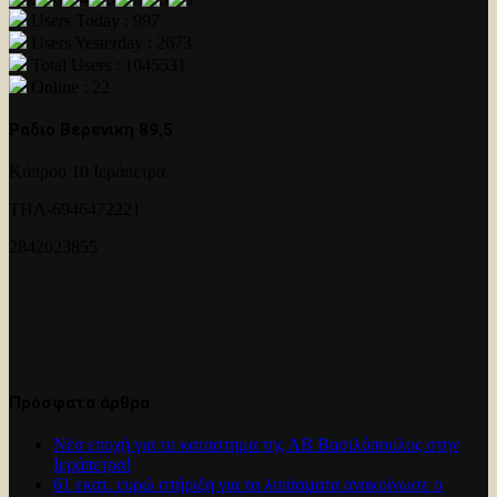
Users Today : 997
Users Yesterday : 2673
Total Users : 1045531
Online : 22
Ραδιο Βερενικη 89,5
Κύπρου 10 Ιεράπετρα
ΤΗΛ-6946472221
2842023855
Πρόσφατα άρθρα
Νέα εποχή για το καταστημα της ΑΒ Βασιλόπουλος στην
Ιεράπετρα!
61 εκατ. ευρώ στήριξη για τα λιπάσματα ανακοίνωσε ο