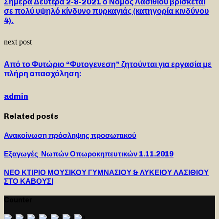
Σήμερα Δευτέρα 2-8-2021 ο Νομός Λασιθίου βρίσκεται
σε πολύ υψηλό κίνδυνο πυρκαγιάς (κατηγορία κινδύνου
4).
next post
Από το Φυτώριο “Φυτογενεση” ζητούνται για εργασία με
πλήρη απασχόληση:
admin
Related posts
Ανακοίνωση πρόσληψης προσωπικού
Εξαγωγές Νωπών Οπωροκηπευτικών 1.11.2019
ΝΕΟ ΚΤΙΡΙΟ ΜΟΥΣΙΚΟΥ ΓΥΜΝΑΣΙΟΥ & ΛΥΚΕΙΟΥ ΛΑΣΙΘΙΟΥ
ΣΤΟ ΚΑΒΟΥΣΙ
Counter