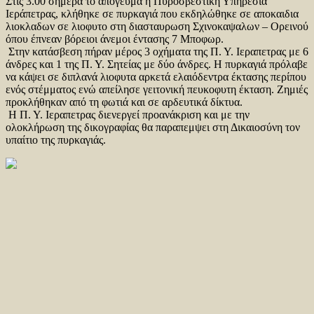
Στις 3.00 σήμερα το απόγευμα η Πυροσβεστική Υπηρεσία
Ιεράπετρας, κλήθηκε σε πυρκαγιά που εκδηλώθηκε σε αποκαιδια
λιοκλαδων σε λιοφυτο στη διασταυρωση Σχινοκαψαλων – Ορεινού
όπου έπνεαν βόρειοι άνεμοι έντασης 7 Μποφωρ.
Στην κατάσβεση πήραν μέρος 3 οχήματα της Π. Υ. Ιεραπετρας με 6
άνδρες και 1 της Π. Υ. Σητείας με δύο άνδρες. Η πυρκαγιά πρόλαβε
να κάψει σε διπλανά λιοφυτα αρκετά ελαιόδεντρα έκτασης περίπου
ενός στέμματος ενώ απείλησε γειτονική πευκοφυτη έκταση. Ζημιές
προκλήθηκαν από τη φωτιά και σε αρδευτικά δίκτυα.
Η Π. Υ. Ιεραπετρας διενεργεί προανάκριση και με την
ολοκλήρωση της δικογραφίας θα παραπεμψει στη Δικαιοσύνη τον
υπαίτιο της πυρκαγιάς.