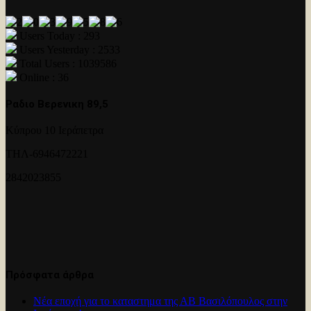
Users Today : 293
Users Yesterday : 2533
Total Users : 1039586
Online : 36
Ραδιο Βερενικη 89,5
Κύπρου 10 Ιεράπετρα
ΤΗΛ-6946472221
2842023855
Πρόσφατα άρθρα
Νέα εποχή για το καταστημα της ΑΒ Βασιλόπουλος στην