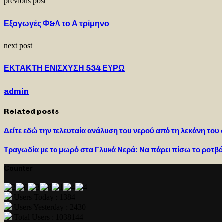
previous post
Εξαγωγές Φ&Λ το Α τρίμηνο
next post
ΕΚΤΑΚΤΗ ΕΝΙΣΧΥΣΗ 534 ΕΥΡΩ
admin
Related posts
Δείτε εδώ την τελευταία ανάλυση του νερού από τη λεκάνη το
Τραγωδία με το μωρό στα Γλυκά Νερά: Να πάρει πίσω το ροτβάι
Counter
Users Today : 1384
Users Yesterday : 2430
Total Users : 1038144