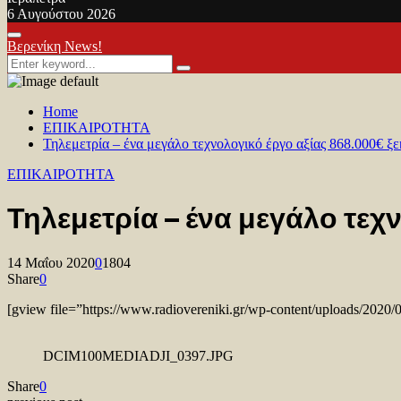
6 Αυγούστου 2026
Facebook
Twitter
Youtube
Primary
Βερενίκη News!
Menu
Search
Search
for:
Home
ΕΠΙΚΑΙΡΟΤΗΤΑ
Τηλεμετρία – ένα μεγάλο τεχνολογικό έργο αξίας 868.000€ ξε
ΕΠΙΚΑΙΡΟΤΗΤΑ
Τηλεμετρία – ένα μεγάλο τεχ
14 Μαΐου 2020
0
1804
Share
0
[gview file=”https://www.radiovereniki.gr/wp-content/uploads/2
DCIM100MEDIADJI_0397.JPG
Share
0