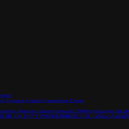
πετρα!
γός Αγροτικής Ανάπτυξης Μαργαρίτης Σχοινάς
λάχιστον 164 νεκροί, ψάχνουν πάνω από 21.000 αγνοούμενους (pics&v
ΡΑΣ ΜΕ 33% ΣΤΟΥΣ ΥΨΗΛΟΒΑΘΜΟΥΣ ΤΩΝ ΠΑΝΕΛΛΑΔΙΚΩ