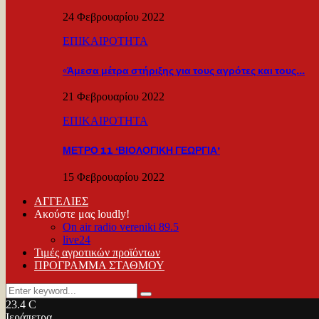
24 Φεβρουαρίου 2022
ΕΠΙΚΑΙΡΟΤΗΤΑ
«Άμεσα μέτρα στήριξης για τους αγρότες και τους…
21 Φεβρουαρίου 2022
ΕΠΙΚΑΙΡΟΤΗΤΑ
ΜΕΤΡΟ 11 ‘ΒΙΟΛΟΓΙΚΗ ΓΕΩΡΓΙΑ’
15 Φεβρουαρίου 2022
ΑΓΓΕΛΙΕΣ
Ακούστε μας loudly!
On air radio vereniki 89.5
live24
Τιμές αγροτικών προϊόντων
ΠΡΟΓΡΑΜΜΑ ΣΤΑΘΜΟΥ
Search
Search
for:
23.4
C
Ιεράπετρα