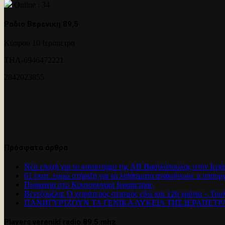
Online : 34
Ραδιο Βερενικη 89,5
Κύπρου 10 Ιεράπετρα
ΤΗΛ-6946472221
2842023855
Πρόσφατα άρθρα
Νέα εποχή για το καταστημα της ΑΒ Βασιλόπουλος στην Ιερά
61 εκατ. ευρώ στήριξη για τα λιπάσματα ανακοίνωσε ο υπουρ
Πυρκαγια στο Κουτσουναρι Ιεραπετρας.
Βενεζουέλα: Ο χειρότερος σεισμός εδώ και 126 χρόνια – Του
ΠΑΝΗΓΥΡΊΖΟΥΝ ΤΑ ΓΕΝΙΚΑ ΛΥΚΕΙΑ ΤΗΣ ΙΕΡΑΠΕΤ
Players vereniki radio 89.5 mhz