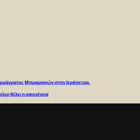
υ φράγματος Μπραμιανών στην Ιεράπετρα.
λερ θέλει η οικογένεια