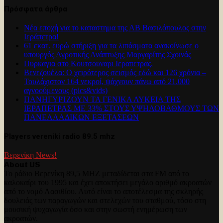
Πρόσφατα άρθρα
Νέα εποχή για το καταστημα της ΑΒ Βασιλόπουλος στην
Ιεράπετρα!
61 εκατ. ευρώ στήριξη για τα λιπάσματα ανακοίνωσε ο
υπουργός Αγροτικής Ανάπτυξης Μαργαρίτης Σχοινάς
Πυρκαγια στο Κουτσουναρι Ιεραπετρας.
Βενεζουέλα: Ο χειρότερος σεισμός εδώ και 126 χρόνια –
Τουλάχιστον 164 νεκροί, ψάχνουν πάνω από 21.000
αγνοούμενους (pics&vids)
ΠΑΝΗΓΥΡΊΖΟΥΝ ΤΑ ΓΕΝΙΚΑ ΛΥΚΕΙΑ ΤΗΣ
ΙΕΡΑΠΕΤΡΑΣ ΜΕ 33% ΣΤΟΥΣ ΥΨΗΛΟΒΑΘΜΟΥΣ ΤΩΝ
ΠΑΝΕΛΛΑΔΙΚΩΝ ΕΞΕΤΑΣΕΩΝ
Players vereniki radio 89.5 mhz
Βερενίκη News!
About US
Το ράδιο Βερενίκη 89,5 MHZ μεταδίδεται στα FM από το
καλοκαίρι του 1995 και έχει αποκτήσει μεγάλο αριθμό ακροατών
από το νομό Λασιθίου. Αυτό είναι το αποτέλεσμα της σκληρής
δουλειάς των παραγωγών και στελεχών του σταθμού, τόσο στη
μουσική ψυχαγωγία όσο και στην σωστή ενημέρωση των
ακροατών.