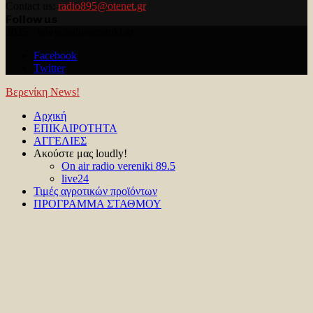
Contact us:
radio895@otenet.gr
Follow us
Facebook
Twitter
Youtube
2025 - www.radiovereniki.gr.
Facebook
Twitter
Βερενίκη News!
Facebook
Twitter
Youtube
Αρχική
ΕΠΙΚΑΙΡΟΤΗΤΑ
ΑΓΓΕΛΙΕΣ
Ακούστε μας loudly!
On air radio vereniki 89.5
live24
Τιμές αγροτικών προϊόντων
ΠΡΟΓΡΑΜΜΑ ΣΤΑΘΜΟΥ