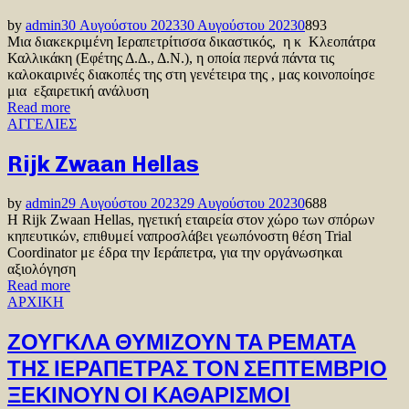
by
admin
30 Αυγούστου 2023
30 Αυγούστου 2023
0
893
Μια διακεκριμένη Ιεραπετρίτισσα δικαστικός, η κ Κλεοπάτρα
Καλλικάκη (Εφέτης Δ.Δ., Δ.Ν.), η οποία περνά πάντα τις
καλοκαιρινές διακοπές της στη γενέτειρα της , μας κοινοποίησε
μια εξαιρετική ανάλυση
Read more
ΑΓΓΕΛΙΕΣ
Rijk Zwaan Hellas
by
admin
29 Αυγούστου 2023
29 Αυγούστου 2023
0
688
Η Rijk Zwaan Hellas, ηγετική εταιρεία στον χώρο των σπόρων
κηπευτικών, επιθυμεί ναπροσλάβει γεωπόνοστη θέση Trial
Coordinator με έδρα την Ιεράπετρα, για την οργάνωσηκαι
αξιολόγηση
Read more
ΑΡΧΙΚΗ
ΖΟΥΓΚΛΑ ΘΥΜΙΖΟΥΝ ΤΑ ΡΕΜΑΤΑ
ΤΗΣ ΙΕΡΑΠΕΤΡΑΣ ΤΟΝ ΣΕΠΤΕΜΒΡΙΟ
ΞΕΚΙΝΟΥΝ ΟΙ ΚΑΘΑΡΙΣΜΟΙ