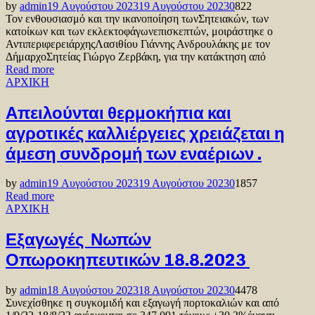
by
admin
19 Αυγούστου 2023
19 Αυγούστου 2023
0
822
Τον ενθουσιασμό και την ικανοποίηση τωνΣητειακών, των
κατοίκων και των εκλεκτοφάγωνεπισκεπτών, μοιράστηκε ο
ΑντιπεριφερειάρχηςΛασιθίου Γιάννης Ανδρουλάκης με τον
ΔήμαρχοΣητείας Γιώργο Ζερβάκη, για την κατάκτηση από
Read more
ΑΡΧΙΚΗ
Απειλούνται θερμοκήπια και
αγροτικές καλλιέργειες χρειάζεται η
άμεση συνδρομή των εναέριων .
by
admin
19 Αυγούστου 2023
19 Αυγούστου 2023
0
1857
Read more
ΑΡΧΙΚΗ
Εξαγωγές Νωπών
Οπωροκηπευτικών 18.8.2023
by
admin
18 Αυγούστου 2023
18 Αυγούστου 2023
0
4478
Συνεχίσθηκε η συγκομιδή και εξαγωγή πορτοκαλιών και από