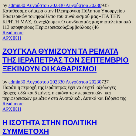
by
admin
30 Αυγούστου 2023
30 Αυγούστου 2023
0
935
Καταθέσαμε σήμερα στην Ηλεκτρονική Πύλη του Υπουργείου
Εσωτερικών τοψηφοδέλτιο του συνδυασμού μας «ΓΙΑ ΤΗΝ
ΚΡΗΤΗ ΜΑΣ, Συνεχίζουμε».Ο συνδυασμός μας αποτελείται από
113 υποψηφίους ΠεριφερειακούςΣυμβούλους (46
Read more
ΑΡΧΙΚΗ
ΖΟΥΓΚΛΑ ΘΥΜΙΖΟΥΝ ΤΑ ΡΕΜΑΤΑ
ΤΗΣ ΙΕΡΑΠΕΤΡΑΣ ΤΟΝ ΣΕΠΤΕΜΒΡΙΟ
ΞΕΚΙΝΟΥΝ ΟΙ ΚΑΘΑΡΙΣΜΟΙ
by
admin
30 Αυγούστου 2023
30 Αυγούστου 2023
0
737
Παρότι η περιοχή της Ιεράπετρας έχει να δεχτεί αξιόλογες
βροχές εδώ και 5 μήνες, η εικόνα των περιαστικών και
περιφερειακών ρεμάτων στα Ανατολικά , Δυτικά και Βόρεια της
Read more
ΑΡΧΙΚΗ
Η ΙΣΟΤΗΤΑ ΣΤΗΝ ΠΟΛΙΤΙΚΗ
ΣΥΜΜΕΤΟΧΗ