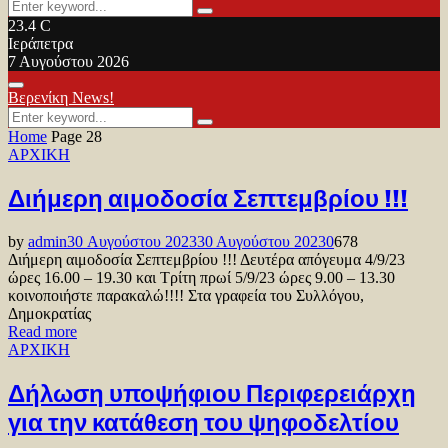
Search
Search
for:
23.4
C
Ιεράπετρα
7 Αυγούστου 2026
Facebook
Twitter
Youtube
Primary
Βερενίκη News!
Menu
Search
Search
for:
Home
Page 28
ΑΡΧΙΚΗ
Διήμερη αιμοδοσία Σεπτεμβρίου !!!
by
admin
30 Αυγούστου 2023
30 Αυγούστου 2023
0
678
Διήμερη αιμοδοσία Σεπτεμβρίου !!! Δευτέρα απόγευμα 4/9/23
ώρες 16.00 – 19.30 και Τρίτη πρωί 5/9/23 ώρες 9.00 – 13.30
κοινοποιήστε παρακαλώ!!!! Στα γραφεία του Συλλόγου,
Δημοκρατίας
Read more
ΑΡΧΙΚΗ
Δήλωση υποψήφιου Περιφερειάρχη
για την κατάθεση του ψηφοδελτίου