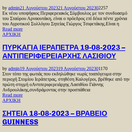
by
admin
21 Αυγούστου 2023
21 Αυγούστου 2023
0
2257
Εκ νέου υποψήφιος Περιφερειακός Σύμβουλος με τον συνδυασμό
του Σταύρου Αρναουτάκη, είναι ο πρόεδρος επί δέκα πέντε χρόνια
του Αγροτικού Συλλόγου Σητείας Γιώργος Τσιφετάκης.Είναι η
Read more
ΑΡΧΙΚΗ
ΠΥΡΚΑΓΙΑ ΙΕΡΑΠΕΤΡΑ 19-08-2023 –
ΑΝΤΙΠΕΡΙΦΕΡΕΙΑΡΧΗΣ ΛΑΣΙΘΙΟΥ
by
admin
19 Αυγούστου 2023
19 Αυγούστου 2023
0
1170
Στον τόπο της φωτιάς που εκδηλώθηκε νωρίς τοαπόγευμα στην
περιοχή Στομίου Ιεράπετρας, στηθέση Καλογέροι, βρέθηκε από την
πρώτη στιγμή οΑντιπεριφερειάρχης Λασιθίου Γιάννης
Ανδρουλάκης,συνδράμοντας στην προσπάθεια
Read more
ΑΡΧΙΚΗ
ΣΗΤΕΙΑ 18-08-2023 – ΒΡΑΒΕΙΟ
GUINNESS