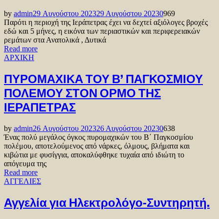
by
admin
29 Αυγούστου 2023
29 Αυγούστου 2023
0
969
Παρότι η περιοχή της Ιεράπετρας έχει να δεχτεί αξιόλογες βροχές
εδώ και 5 μήνες, η εικόνα των περιαστικών και περιφερειακών
ρεμάτων στα Ανατολικά , Δυτικά
Read more
ΑΡΧΙΚΗ
ΠΥΡΟΜΑΧΙΚΑ ΤΟΥ Β’ ΠΑΓΚΟΣΜΙΟΥ
ΠΟΛΕΜΟΥ ΣΤΟΝ ΟΡΜΟ ΤΗΣ
ΙΕΡΑΠΕΤΡΑΣ
by
admin
26 Αυγούστου 2023
26 Αυγούστου 2023
0
638
Ένας πολύ μεγάλος όγκος πυρομαχικών του Β΄ Παγκοσμίου
πολέμου, αποτελούμενος από νάρκες, όλμους, βλήματα και
κιβώτια με φυσίγγια, αποκαλύφθηκε τυχαία από ιδιώτη το
απόγευμα της
Read more
ΑΓΓΕΛΙΕΣ
Αγγελία για Ηλεκτρολόγο-Συντηρητή.