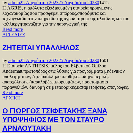
by
admin
25 Αυγούστου 2023
25 Αυγούστου 2023
0
1415
Η AGRIS, η απόλυτα εξειδικευμένη εταιρεία προηγμένης
λαχανοκομίας που προσφέρει σπόρους,σπορόφυτα και
τεχνογνωσία στην υπηρεσία της αγροδιατροφικής αλυσίδας και του
καλλιεργητήαναζητά για την παραγωγική της
Read more
ΑΓΓΕΛΙΕΣ
ΖΗΤΕΙΤΑΙ ΥΠΑΛΛΗΛΟΣ
by
admin
25 Αυγούστου 2023
25 Αυγούστου 2023
0
1601
Η Εταιρεία ANTHESIS, μέλος του Ελβετικού Ομίλου
Andermatt,πρωτοπόρος στις λύσεις για προγράμματα μηδενικών
υπολειμμάτων, ζητείυπάλληλο αποθήκης-οδηγό μερικής
απασχόλησης (παραλαβέςεμπορευμάτων, προετοιμασία
παραγγελιών, διανομή σε μεταφορικές,καταμετρήσεις, απογραφές,
Read more
ΑΡΧΙΚΗ
Ο ΓΙΩΡΓΟΣ ΤΣΙΦΕΤΑΚΗΣ ΞΑΝΑ
ΥΠΟΨΗΦΙΟΣ ΜΕ ΤΟΝ ΣΤΑΥΡΟ
ΑΡΝΑΟΥΤΑΚΗ