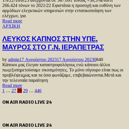
1/9/22-18/8/23 ανέρχονται σε 347.091 τόνους +30,3%έναντι
266.424 τόνων το 2021/22 Εφιστάται η προσοχή και ευθύνη των
αρμόδιων ελεγκτικών υπηρεσιών στην εντατικοποίηση των
ελέγχων, για
Read more
ΑΡΧΙΚΗ
ΛΕΥΚΟΣ ΚΑΠΝΟΣ ΣΤΗΝ ΥΠΕ,
ΜΑΥΡΟΣ ΣΤΟ Γ.Ν. ΙΕΡΑΠΕΤΡΑΣ
by
admin
17 Αυγούστου 2023
17 Αυγούστου 2023
0
840
Κάποιοι μας έλεγαν καταστροφολόγους ενώ κάποιοι άλλοι
πωςεξυπηρετούσαμε σκοπιμότητες. Το μόνο σίγουρο είναι πως οι
προβλέψειςμας και τα όσα φωνάζαμε, επιβεβαιώνονται.Μετά και
την τελευταία παραίτηση
Read more
Σελιδοποίηση
1
…
27
28
29
…
446
άρθρων
ON AIR RADIO LIVE 24
ON AIR RADIO LIVE 24