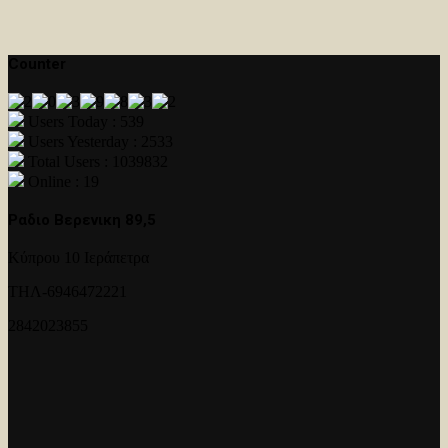
Counter
Users Today : 539
Users Yesterday : 2533
Total Users : 1039832
Online : 19
Ραδιο Βερενικη 89,5
Κύπρου 10 Ιεράπετρα
ΤΗΛ-6946472221
2842023855