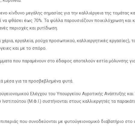
, Κορινθία.
μενο κίνδυνο μεγάλης σημασίας για την καλλιέργεια της τομάτας κ
 να φθάσει έως 70%. Τα φύλλα παρουσιάζουν ποικιλόχρωση και 
ανές περιοχές και ρυτίδωση.
 χέρια, εργαλεία, ρούχα προσωπικού, καλλιεργητικές εργασίες), 
γειες και με το σπόρο.
μματα που παραμένουν στο έδαφος αποτελούν εστία μόλυνσης για
κά μέσα για τα προσβεβλημένα φυτά.
οϋγειονομικού Ελέγχου του Υπουργείου Αγροτικής Ανάπτυξης και
νστιτούτου (Μ.Φ.Ι.) συστήνονται στους καλλιεργητές τα παρακάτω
 πιπεριάς που συνοδεύονται με φυτοϋγειονομικό διαβατήριο στο 