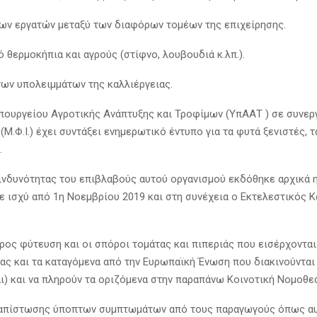
των εργατών μεταξύ των διαφόρων τομέων της επιχείρησης.
θερμοκήπια και αγρούς (στίφνο, λουβουδιά κ.λπ.).
ων υπολειμμάτων της καλλιέργειας.
ουργείου Αγροτικής Ανάπτυξης και Τροφίμων (ΥπΑΑΤ ) σε συνεργ
.Φ.Ι.) έχει συντάξει ενημερωτικό έντυπο για τα φυτά ξενιστές, 
.
ινδυνότητας του επιβλαβούς αυτού οργανισμού εκδόθηκε αρχικά 
ε ισχύ από 1η Νοεμβρίου 2019 και στη συνέχεια ο Εκτελεστικός Κ
προς φύτευση και οι σπόροι τομάτας και πιπεριάς που εισέρχοντα
ς και τα καταγόμενα από την Ευρωπαϊκή Ένωση που διακινούνται
) και να πληρούν τα οριζόμενα στην παραπάνω Κοινοτική Νομοθεσ
διαπίστωσης ύποπτων συμπτωμάτων από τους παραγωγούς όπως αυ