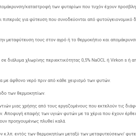
απομάκρυνση/καταστροφή των φυταρίων που τυχόν έχουν προσβλη
 πιπεριάς για φύτευση που συνοδεύονται από φυτοϋγειονομικό δι
την μεταφύτευση τους στον αγρό ή το θερμοκήπιο και απομάκρυ
 σε διάλυμα χλωρίνης περιεκτικότητας 0,5% NaOCL ή Virkon s ή 
α με άφθονο νερό πριν από κάθε χειρισμό των φυτών.
οδο των θερμοκηπίων.
τιών μιας χρήσης από τους εργαζομένους που εκτελούν τις διάφ
. Αποφυγή επαφής των υγιών φυτών με τα χέρια που έχουν έρθει
έχουν προηγουμένως πλυθεί καλά.
ν κ.λπ. εντός των θερμοκηπίων μεταξύ των μεταφυτεύσεων/ φυτ