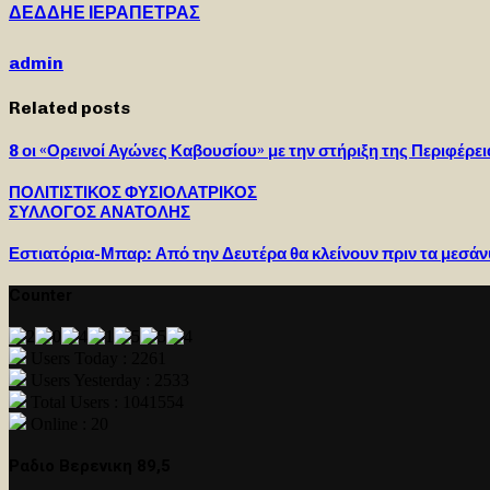
ΔΕΔΔΗΕ ΙΕΡΑΠΕΤΡΑΣ
admin
Related posts
8 οι «Ορεινοί Αγώνες Καβουσίου» με την στήριξη της Περιφέρε
ΠΟΛΙΤΙΣΤΙΚΟΣ ΦΥΣΙΟΛΑΤΡΙΚΟΣ
ΣΥΛΛΟΓΟΣ ΑΝΑΤΟΛΗΣ
Εστιατόρια-Μπαρ: Από την Δευτέρα θα κλείνουν πριν τα μεσά
Counter
Users Today : 2261
Users Yesterday : 2533
Total Users : 1041554
Online : 20
Ραδιο Βερενικη 89,5