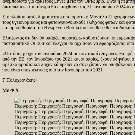
ανεμπόδιστα για αρκετούς μήνες μετά τον Οκτώβριο. Είναι η πέμπτη
διατυπώσεις στα σύνορα θα εισαχθούν στις 31 Ιανουαρίου 2024.αντ
Στο πλαίσιο αυτό, δημοσιεύτηκε το οριστικό Μοντέλο Επιχειρήσεων
τους υγειονομικούς και φυτοϋγειονομικούς ελέγχους φυτών και φυτι
εμπορική θυρίδα του Ηνωμένου Βασιλείου που θα τεθεί σταδιακά απ
Ελπίζοντας ότι δεν θα υπάρξει περαιτέρω καθυστέρηση, οι ευρωπαίο
πιστοποιητικά Οι φυσικοί έλεγχοι θα αρχίσουν να εφαρμόζονται από
«Ωστόσο, μέχρι τον Ιανουάριο 2024 οι κοινοτικοί εξαγωγείς θα πρέ
από την ΕΕ, τον Ιανουάριο του 2021 και οι οποίες, έχουν οδηγήσει
φρέσκα φρούτα και λαχανικά πρέπει να συνεχίσουν να υποβάλλουν 
που είναι υποχρεωτικές από τον Ιανουάριο του 2021
Γ Πολυχρονάκης»
Με Φ Χ