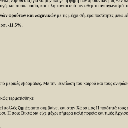
θνική νομοθεσία) για να μην πληγεί η φήμη των προϊόντων μας Δεν π
ογή και συσκευασία, και πλήττονται από τον αθέμιτο ανταγωνισμό οι υ
ινών φρούτων και λαχανικών
με τις μέχρι σήμερα ποσότητες μειωμέν
έρσι
-11,5%,
ν από μερικές εβδομάδες. Με την βελτίωση του καιρού και τους ανθρώπ
ικώς τερματίσθηκε
ί πολλές ζημιές αυτό συμβαίνει και στην Χώρα μας Η ποιότητά τους ε
υσι. Η ποικ Βικτώρια είχε μέχρι σήμερα καλή πορεία και τιμές Άρχισ
ν