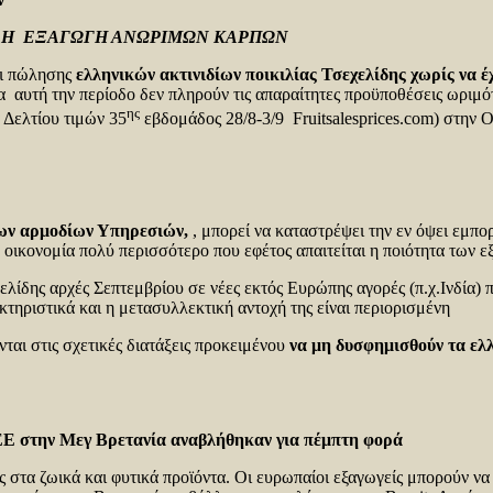
» Η ΕΞΑΓΩΓΗ ΑΝΩΡΙΜΩΝ ΚΑΡΠΩΝ
αι πώλησης
ελληνικών ακτινιδίων ποικιλίας Τσεχελίδης
χωρίς να έ
α αυτή την περίοδο δεν πληρούν τις απαραίτητες προϋποθέσεις ωριμό
ης
Δελτίου τιμών 35
εβδομάδος 28/8-3/9 Fruitsalesprices.com) στην 
 των αρμοδίων Υπηρεσιών,
, μπορεί να καταστρέψει την εν όψει εμπο
 οικονομία πολύ περισσότερο που εφέτος απαιτείται η ποιότητα των 
ελίδης αρχές Σεπτεμβρίου σε νέες εκτός Ευρώπης αγορές (π.χ.Ινδία) π
κτηριστικά και η μετασυλλεκτική αντοχή της είναι περιορισμένη
αι στις σχετικές διατάξεις προκειμένου
να μη δυσφημισθούν τα ελλ
ΕΕ στην Μεγ Βρετανία αναβλήθηκαν για πέμπτη φορά
 στα ζωικά και φυτικά προϊόντα. Οι ευρωπαίοι εξαγωγείς μπορούν ν