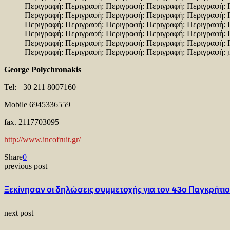
George Polychronakis
Tel: +30 211 8007160
Mobile 6945336559
fax. 2117703095
http://www.incofruit.gr/
Share
0
previous post
Ξεκίνησαν οι δηλώσεις συμμετοχής για τον 43ο Παγκρήτι
next post