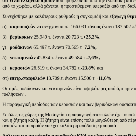
ότι είναι ελληνικό προϊόν
που προβλέπεται από την ενωσιακή και ε
από το χωράφι, αλλά χάνεται η προστιθέμενη υπεραξία από την διαλ
Συνεχίσθηκε με καλύτερους ρυθμούς η συγκομιδή και εξαγωγή
θερ
α)
καρπουζιών
να ανέρχονται σε 166.031.τόνους έναντι 187.502 π
β)
βερίκοκων
25.949 τ. έναντι 20.723 τ.
+25,2%
,
γ)
ροδάκινων
65.497 τ. έναντι 70.565 τ
-7,2%,
δ)
νεκταρινιών
45.834 τ. έναντι 49.584 τ
-7,6%,
ε)
κερασιών
26.519 τ. έναντι 34.782 τ.
-23,8%
και
στ)
επιτρ.σταφυλιών
13.709.τ. έναντι 15.506 τ.
-11,6%
Οι τιμές ροδάκινων και νεκταρινιών είναι υψηλότερες από ό,τι πρι
πωλήσεων .
Η παραγωγική περίοδος των κερασιών και των βερικόκκων ουσιαστ
Σε όλες τις χώρες της Μεσογείου η παραγωγή σταφυλιών έχει υποστε
και η ζήτηση καλή. Η ζήτηση είναι επίσης πολύ μεγαλύτερη από πέρ
αναμένεται το προϊόν να έχει καλύτερη απόδοση εμπορικά
Δήλωση για μη πάταξη παραβατών ΚΥΑ σε εξαγωγές Ακτινιδίω