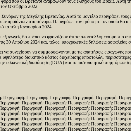
 φορά που οι Βρετανοί αναβάλλουν τους ελέγχους του Brexit. Αυτή τη
ί τον Οκτώβριο 2022
 Συνόρων της Μεγάλης Βρετανίας. Αυτό το μοντέλο περιγράφει τους ε
κών προϊόντων στα σύνορα. Περιγράφει τον τρόπο με τον οποίο θα απλ
ό τα τέλη Ιανουαρίου 2024.
ι εξαγωγείς θα πρέπει να φροντίζουν ότι τα αποστελλόμενα φορτία απ
 τις 30 Απριλίου 2024 και, τέλος, υποχρεωτικές δηλώσεις ασφαλείας 
πει να συνεχίσουν να συμμορφώνονται με τις απαιτήσεις εισαγωγής π
 σε υψηλότερο διοικητικό κόστος διαχείρισης αποστολών. περισσότερε
την τελωνειακή διασάφηση (DUA) και το πιστοποιητικό συμμόρφωσης 