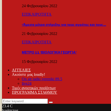
24 Φεβρουαρίου 2022
ΕΠΙΚΑΙΡΟΤΗΤΑ
«Άμεσα μέτρα στήριξης για τους αγρότες και τους…
21 Φεβρουαρίου 2022
ΕΠΙΚΑΙΡΟΤΗΤΑ
ΜΕΤΡΟ 11 ‘ΒΙΟΛΟΓΙΚΗ ΓΕΩΡΓΙΑ’
15 Φεβρουαρίου 2022
ΑΓΓΕΛΙΕΣ
Ακούστε μας loudly!
On air radio vereniki 89.5
live24
Τιμές αγροτικών προϊόντων
ΠΡΟΓΡΑΜΜΑ ΣΤΑΘΜΟΥ
Search
Search
for:
23.4
C
Ιεράπετρα