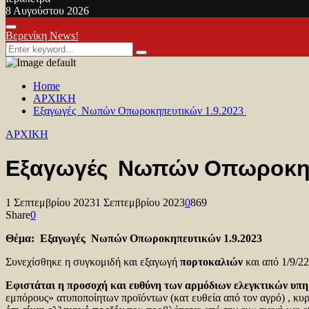
8 Αυγούστου 2026
Facebook
Twitter
Youtube
Primary
Βερενίκη News!
Menu
Search
Search
for:
Home
ΑΡΧΙΚΗ
Εξαγωγές Νωπών Οπωροκηπευτικών 1.9.2023
ΑΡΧΙΚΗ
Εξαγωγές Νωπών Οπωροκηπ
1 Σεπτεμβρίου 2023
1 Σεπτεμβρίου 2023
0
869
Share
0
Θέμα: Εξαγωγές Νωπών Οπωροκηπευτικών 1.9.2023
Συνεχίσθηκε η συγκομιδή και εξαγωγή
πορτοκαλιών
και από 1/9/2
Εφιστάται η προσοχή και ευθύνη των αρμόδιων ελεγκτικών υπη
εμπόρους» ατυποποίητων προϊόντων (κατ ευθεία από τον αγρό) , κυρί