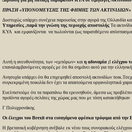
ΠΡΑΞΗ «ΥΠΟΝΟΜΕΥΣΗΣ ΤΗΣ ΦΗΜΗΣ ΤΩΝ ΑΚΤΙΝΙΔΙΩΝ
Δυστυχώς υπάρχει συνέχεια παρουσίας στην αγορά της Ολλανδία κ
Υπηρεσίες ,παρά την γνώση της περιοχής αποστολής
Τα ακτινίδι
ΚΥΑ και εμφανίζονται να πωλούνται (ως παρατιθέμενο απόσπασμα 
Αυτή η ανευθυνότητα, των «εμπόρων» και
η αδυναμία ;! ελέγχου
επαναλαμβανόμενες αγορές με ότι θα σημάνει αυτό για την ελληνική
Ανησυχία υπάρχει ότι θα επιχειρηθεί αποστολή ακτινιδίων ποικ.Τσεχ
συγκεκριμένη ποικιλία δεν έχει τα απαιτούμενα οργανοληπτικά χαρα
Ευελπιστούμε ότι τα παραπάνω θα ερευνηθούν, άμεσα ως προβλέποντ
προϊόντα αγορές-πελάτες της χώρας μας που με τόση κατακτήθηκαν
Γ Πολυχρονάκης
Οι έλεγχοι του
Brexit
στα εισαγόμενα φρέσκα τρόφιμα από την 
Η βρετανική κυβέρνηση ανέβαλε εκ νέου τους συνοριακούς ελέγχους