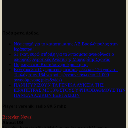
Πρόσφατα άρθρα
Νέα εποχή για το καταστημα της ΑΒ Βασιλόπουλος στην
Ιεράπετρα!
61 εκατ. ευρώ στήριξη για τα λιπάσματα ανακοίνωσε ο
υπουργός Αγροτικής Ανάπτυξης Μαργαρίτης Σχοινάς
Πυρκαγια στο Κουτσουναρι Ιεραπετρας.
Βενεζουέλα: Ο χειρότερος σεισμός εδώ και 126 χρόνια –
Τουλάχιστον 164 νεκροί, ψάχνουν πάνω από 21.000
αγνοούμενους (pics&vids)
ΠΑΝΗΓΥΡΊΖΟΥΝ ΤΑ ΓΕΝΙΚΑ ΛΥΚΕΙΑ ΤΗΣ
ΙΕΡΑΠΕΤΡΑΣ ΜΕ 33% ΣΤΟΥΣ ΥΨΗΛΟΒΑΘΜΟΥΣ ΤΩΝ
ΠΑΝΕΛΛΑΔΙΚΩΝ ΕΞΕΤΑΣΕΩΝ
Players vereniki radio 89.5 mhz
Βερενίκη News!
About US
Το ράδιο Βερενίκη 89,5 MHZ μεταδίδεται στα FM από το