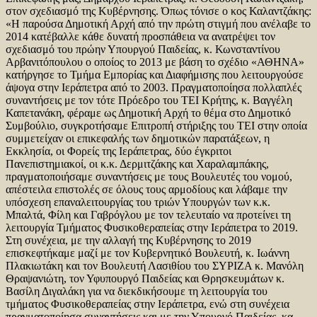
στον σχεδιασμό της Κυβέρνησης. Όπως τόνισε ο κος Καλαντζάκης:
«Η παρούσα Δημοτική Αρχή από την πρώτη στιγμή που ανέλαβε το
2014 κατέβαλλε κάθε δυνατή προσπάθεια να ανατρέψει τον
σχεδιασμό του πρώην Υπουργού Παιδείας, κ. Κωνσταντίνου
Αρβανιτόπουλου ο οποίος το 2013 με βάση το σχέδιο «ΑΘΗΝΑ»
κατήργησε το Τμήμα Εμπορίας και Διαφήμισης που λειτουργούσε
άψογα στην Ιεράπετρα από το 2003. Πραγματοποίησα πολλαπλές
συναντήσεις με τον τότε Πρόεδρο του ΤΕΙ Κρήτης, κ. Βαγγέλη
Καπετανάκη, φέραμε ως Δημοτική Αρχή το θέμα στο Δημοτικό
Συμβούλιο, συγκροτήσαμε Επιτροπή στήριξης του ΤΕΙ στην οποία
συμμετείχαν οι επικεφαλής των δημοτικών παρατάξεων, η
Εκκλησία, οι Φορείς της Ιεράπετρας, δύο έγκριτοι
Πανεπιστημιακοί, οι κ.κ. Δερμιτζάκης και Χαραλαμπάκης,
πραγματοποιήσαμε συναντήσεις με τους Βουλευτές του νομού,
απέστειλα επιστολές σε όλους τους αρμοδίους και λάβαμε την
υπόσχεση επαναλειτουργίας του τριών Υπουργών των κ.κ.
Μπαλτά, Φίλη και Γαβρόγλου με τον τελευταίο να προτείνει τη
λειτουργία Τμήματος Φυσικοθεραπείας στην Ιεράπετρα το 2019.
Στη συνέχεια, με την αλλαγή της Κυβέρνησης το 2019
επισκεφτήκαμε μαζί με τον Κυβερνητικό Βουλευτή, κ. Ιωάννη
Πλακιωτάκη και τον Βουλευτή Λασιθίου του ΣΥΡΙΖΑ κ. Μανόλη
Θραψανιώτη, τον Υφυπουργό Παιδείας και Θρησκευμάτων κ.
Βασίλη Διγαλάκη για να διεκδικήσουμε τη λειτουργία του
τμήματος Φυσικοθεραπείας στην Ιεράπετρα, ενώ στη συνέχεια
πραγματοποίησα συναντήσεις και με την Υπουργό Παιδείας, κα