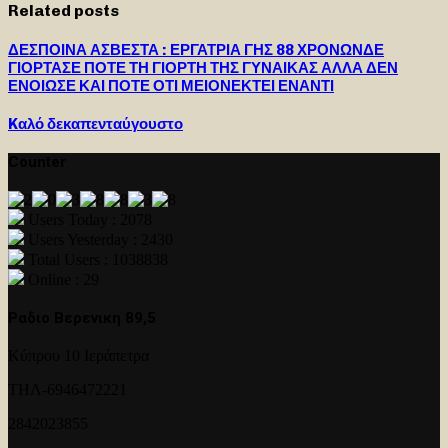
Related posts
ΔΕΣΠΟΙΝΑ ΑΣΒΕΣΤΑ : ΕΡΓΑΤΡΙΑ ΓΗΣ 88 ΧΡΟΝΩΝΔΕ
ΓΙΟΡΤΑΣΕ ΠΟΤΕ ΤΗ ΓΙΟΡΤΗ ΤΗΣ ΓΥΝΑΙΚΑΣ ΑΛΛΑ ΔΕΝ
ΕΝΟΙΩΣΕ ΚΑΙ ΠΟΤΕ ΟΤΙ ΜΕΙΟΝΕΚΤΕΙ ΕΝΑΝΤΙ
Kαλό δεκαπενταύγουστο
Counter
Users Today : 2078
Users Yesterday : 2430
Total Users : 1038838
Online : 29
Ραδιο Βερενικη 89,5
Κύπρου 10 Ιεράπετρα
ΤΗΛ-6946472221
2842023855