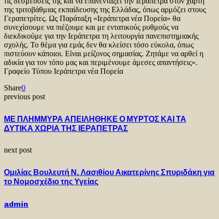
τις δεσμεύσεις της και να επανεντάξει την Ιεράπετρα στον χάρτη
της τριτοβάθμιας εκπαίδευσης της Ελλάδας, όπως αρμόζει στους
Γεραπετρίτες. Ως Παράταξη «Ιεράπετρα νέα Πορεία» θα
συνεχίσουμε να πιέζουμε και με εντατικούς ρυθμούς να
διεκδικούμε για την Ιεράπετρα τη λειτουργία πανεπιστημιακής
σχολής. Το θέμα για εμάς δεν θα κλείσει τόσο εύκολα, όπως
πιστεύουν κάποιοι. Είναι μείζονος σημασίας. Ζητάμε να αρθεί η
αδικία για τον τόπο μας και περιμένουμε άμεσες απαντήσεις».
Γραφείο Τύπου Ιεράπετρα νέα Πορεία
Share
0
previous post
ΜΕ ΠΛΗΜΜΥΡΑ ΑΠΕΙΛΗΘΗΚΕ Ο ΜΥΡΤΟΣ ΚΑΙ ΤΑ
ΔΥΤΙΚΑ ΧΩΡΙΑ ΤΗΣ ΙΕΡΑΠΕΤΡΑΣ
next post
Ομιλίας Βουλευτή Ν. Λασιθίου Αικατερίνης Σπυριδάκη για
το Νομοσχέδιο της Υγείας
admin