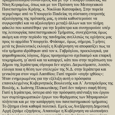
Νίκη Κεραμέως, όπως και με τον Πρύτανη του Μεσογειακού
Πανεπιστημίου Κρήτης, κ. Νικόλαο Κατσαράκη. Στην πορεία
περιμέναμε από το Υπουργείο Παιδείας τη σύσταση επιτροπής
αξιολόγησης της πρότασής μας, η οποία καθυστερούσε να
συγκροτηθεί και να αξιολογήσει μεταξύ άλλων και τον πλήρη
φάκελο που κατατέθηκε για την Ιεράπετρα και συνηγορούσε υπέρ
της λειτουργίας πανεπιστημιακού Τμήματος, συνεχίζοντας όμως
ακόμη και στην περίοδο της πανδημίας ανελλιπώς τις οχλήσεις μας
προς το αρμόδιο Υπουργείο. Φτάσαμε, όμως, σήμερα, 5 μήνες
μετά τις βουλευτικές εκλογές η Κυβέρνηση να αποφασίζει πως τα
νέα τμήματα ιδρύθηκαν από τον κ. Γαβρόγλου, προεκλογικά, για
ψηφοθηρικούς λόγους, δίχως προηγούμενο σχεδιασμό και επαρκή
τεκμηρίωση, γι΄αυτό και τα καταργεί, κάτι που στην περίπτωση του
Δήμου της Ιεράπετρας σίγουρα δεν ισχύει. Διερωτόμαστε, λοιπόν,
εύλογα ποια η θέση των στελεχών της Ν.Δ. στην Ιεράπετρα και
γενικότερα στον νομό Λασιθίου; Γιατί τηρούν «σιγήν ιχθύος»;
Ήταν ενημερωμένος για την εξέλιξη αυτή ο πρόσφατα
επανεκλεγμένος Κυβερνητικός Βουλευτής και Α΄ Αντιπρόεδρος της
Βουλής, κ. Ιωάννης Πλακιωτάκης; Γιατί δεν παίρνει σαφή θέση;
Γιατί η Ιεράπετρα, ύστερα από την πρόσφατη απένταξη του έργου
των συμπληρωματικών έργων του Φράγματος των Μπραμιανών
πλήττεται και με την κατάργηση του πανεπιστημιακού τμήματος;
Το ζήτημα είναι καθαρά πολιτικό. Εμείς ως Ανεξάρτητη Δημοτική
Αρχή ζητάμε εξηγήσεις. Απαιτούμε η Κυβέρνηση να υλοποιήσει