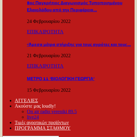
8ος Παγκρήτιος Διαγωνισμός Τυποποιημένου
Ελαιολάδου από την Περιφέρεια…
24 Φεβρουαρίου 2022
ΕΠΙΚΑΙΡΟΤΗΤΑ
«Άμεσα μέτρα στήριξης για τους αγρότες και τους…
21 Φεβρουαρίου 2022
ΕΠΙΚΑΙΡΟΤΗΤΑ
ΜΕΤΡΟ 11 ‘ΒΙΟΛΟΓΙΚΗ ΓΕΩΡΓΙΑ’
15 Φεβρουαρίου 2022
ΑΓΓΕΛΙΕΣ
Ακούστε μας loudly!
On air radio vereniki 89.5
live24
Τιμές αγροτικών προϊόντων
ΠΡΟΓΡΑΜΜΑ ΣΤΑΘΜΟΥ