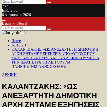
Search
Search
for:
23.4
C
Ιεράπετρα
6 Αυγούστου 2026
Facebook
Twitter
Youtube
Primary
Βερενίκη News!
Menu
Search
Search
for:
Home
ΑΡΧΙΚΗ
ΚΑΛΑΝΤΖΑΚΗΣ: «ΩΣ ΑΝΕΞΑΡΤΗΤΗ ΔΗΜΟΤΙΚΗ
ΑΡΧΗ ΖΗΤΑΜΕ ΕΞΗΓΗΣΕΙΣ ΑΠΟ ΑΥΤΟΥΣ ΠΟΥ
ΣΙΩΠΟΥΝ. ΣΥΝΕΧΙΖΟΥΜΕ ΝΑ ΔΙΕΚΔΙΚΟΥΜΕ ΓΙΑ
ΤΗΝ ΙΕΡΑΠΕΤΡΑ ΤΗ ΛΕΙΤΟΥΡΓΙΑ
ΠΑΝΕΠΙΣΤΗΜΙΑΚΗΣ ΣΧΟΛΗΣ
ΑΡΧΙΚΗ
ΚΑΛΑΝΤΖΑΚΗΣ: «ΩΣ
ΑΝΕΞΑΡΤΗΤΗ ΔΗΜΟΤΙΚΗ
ΑΡΧΗ ΖΗΤΑΜΕ ΕΞΗΓΗΣΕΙΣ