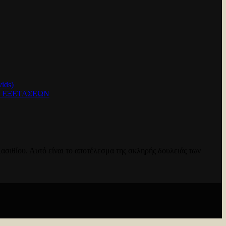
ids)
Ν ΕΞΕΤΑΣΕΩΝ
ασιθίου. Αυτό είναι το αποτέλεσμα της σκληρής δουλειάς των