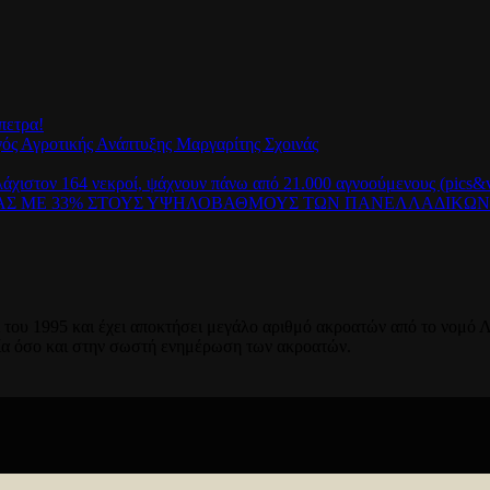
πετρα!
γός Αγροτικής Ανάπτυξης Μαργαρίτης Σχοινάς
λάχιστον 164 νεκροί, ψάχνουν πάνω από 21.000 αγνοούμενους (pics&v
ΡΑΣ ΜΕ 33% ΣΤΟΥΣ ΥΨΗΛΟΒΑΘΜΟΥΣ ΤΩΝ ΠΑΝΕΛΛΑΔΙΚΩ
του 1995 και έχει αποκτήσει μεγάλο αριθμό ακροατών από το νομό Λ
ία όσο και στην σωστή ενημέρωση των ακροατών.