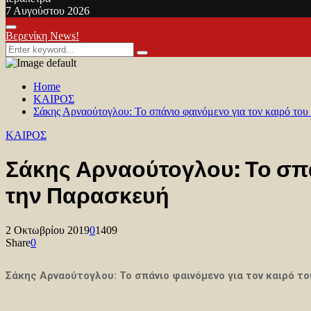
7 Αυγούστου 2026
Facebook
Twitter
Youtube
Primary
Βερενίκη News!
Menu
Search
Search
for:
Home
ΚΑΙΡΟΣ
Σάκης Αρναούτογλου: Το σπάνιο φαινόμενο για τον καιρό το
ΚΑΙΡΟΣ
Σάκης Αρναούτογλου: Το σπά
την Παρασκευή
2 Οκτωβρίου 2019
0
1409
Share
0
Σάκης Αρναούτογλου: Το σπάνιο φαινόμενο για τον καιρό 