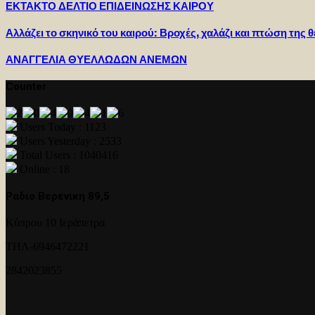
ΕΚΤΑΚΤΟ ΔΕΛΤΙΟ ΕΠΙΔΕΙΝΩΣΗΣ ΚΑΙΡΟΥ
Αλλάζει το σκηνικό του καιρού: Βροχές, χαλάζι και πτώση της
ΑΝΑΓΓΕΛΙΑ ΘΥΕΛΛΩΔΩΝ ΑΝΕΜΩΝ
Counter
Users Today : 1123
Users Yesterday : 2533
Total Users : 1040416
Online : 18
Ραδιο Βερενικη 89,5
Κύπρου 10 Ιεράπετρα
ΤΗΛ-6946472221
2842023855