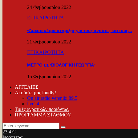
24 Φεβρουαρίου 2022
ΕΠΙΚΑΙΡΟΤΗΤΑ
«Άμεσα μέτρα στήριξης για τους αγρότες και τους…
21 Φεβρουαρίου 2022
ΕΠΙΚΑΙΡΟΤΗΤΑ
ΜΕΤΡΟ 11 ‘ΒΙΟΛΟΓΙΚΗ ΓΕΩΡΓΙΑ’
15 Φεβρουαρίου 2022
ΑΓΓΕΛΙΕΣ
Ακούστε μας loudly!
On air radio vereniki 89.5
live24
Τιμές αγροτικών προϊόντων
ΠΡΟΓΡΑΜΜΑ ΣΤΑΘΜΟΥ
Search
Search
for:
23.4
C
Ιεράπετρα